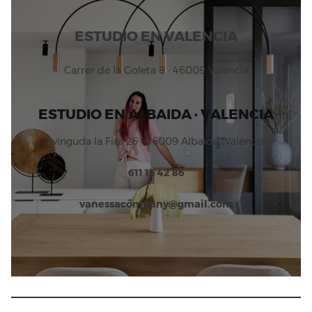
ESTUDIO EN VALENCIA
Carrer de la Goleta 8 · 46009 València
ESTUDIO EN ALBAIDA · VALENCIA
Avinguda la Fira 26 · 46009 Albaida (València)
611 15 42 86
vanessacompany@gmail.com