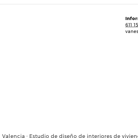
Info
611 1
vane
 Valencia · Estudio de diseño de interiores de vivie