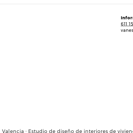
Info
611 1
vane
 Valencia · Estudio de diseño de interiores de vivie