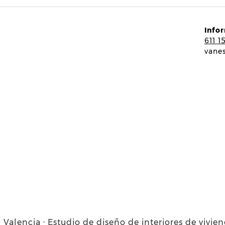
Info
611 1
vane
 Valencia · Estudio de diseño de interiores de vivie