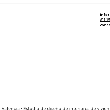
Info
611 1
vane
 Valencia · Estudio de diseño de interiores de vivie