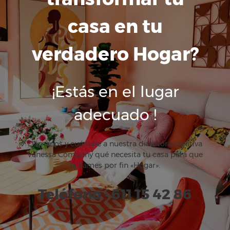
casa en tu
verdadero Hogar?
¡Estás en el lugar
adecuado !
Llámanos y cuéntale a nuestra directora creativa
Vanessa Company qué necesita tu casa para que
la llames por fin «Hogar».
Teléfono · 611 15 42 86