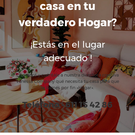
casa en tu
verdadero Hogar?
¡Estás en el lugar
adecuado !
Llámanos y cuéntale a nuestra directora creativa
Vanessa Company qué necesita tu casa para que
la llames por fin «Hogar».
Teléfono · 611 15 42 86