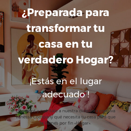
¿Preparada para
transformar tu
casa en tu
verdadero Hogar?
¡Estás en el lugar
adecuado !
Llámanos y cuéntale a nuestra directora creativa
Vanessa Company qué necesita tu casa para que
la llames por fin «Hogar».